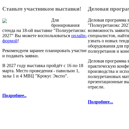
Станьте участником выставки!
Деловая прогр
Для
Деловая программа 
бронирования
"Полиуретанэкс 2027
стенда на 18-ой выставке "Полиуретанэкс
возможность заявить
2027" Вы можете воспользоваться
онлайн-
специалистов, найт
формой
!
узнать о новых тенд
оборудования для п
Рекомендуем заранее планировать участие
полиуретанов и кон
и подавать заявки.
Деловая программа 
В 2027 году выставка пройдёт с 16 по 18
практическую конф
марта. Место проведения - павильон 1,
производства и исп
залы 1 и 4 МВЦ "Крокус Экспо".
полиуретановых мат
презентационные в
отрасли.
Подробнее..
Подробнее...
полиуретановых материалов и технол
Телефоны: 8 800 333-78-25, 8 (495