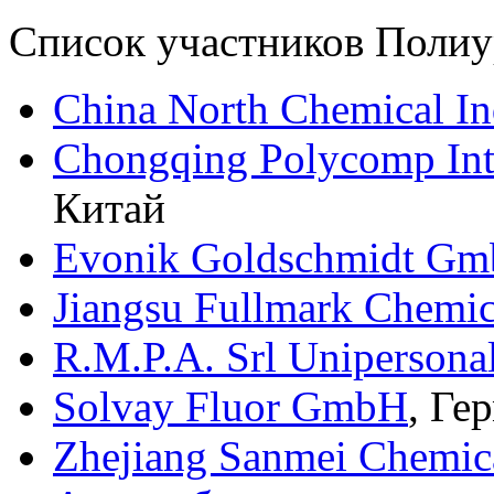
Список участников Полиур
China North Chemical In
Chongqing Polycomp Int
Китай
Evonik Goldschmidt G
Jiangsu Fullmark Chemic
R.M.P.A. Srl Unipersona
Solvay Fluor GmbH
, Ге
Zhejiang Sanmei Chemica