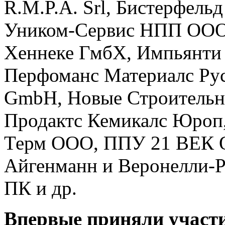
R.M.P.A. Srl, Бистерфель
Уником-Сервиc НПП ООО
Хеннеке ГмбХ, Импьянт
Перфоманс Материалс Рус
GmbH, Новые Строительн
Продактс Кемикалс Юроп
Терм ООО, ППУ 21 ВЕК 
Айгенманн и Веронелли-Р
ПК и др.
Впервые приняли участи