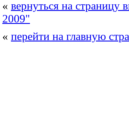
«
вернуться на страницу 
2009"
«
перейти на главную стр
© 2008 - 2026
Полиуретанэкс - выстав
производства
. Все права защищены. | 
Возрастно
Перепечатка и использование текстов
Полиуретанэкс - только с письменн
выставка Криоген-Экспо
|
выста