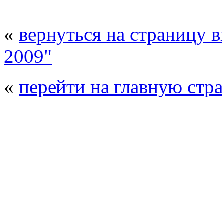
«
вернуться на страницу 
2009"
«
перейти на главную стр
© 2008 - 2026
Полиуретанэкс - выстав
производства
. Все права защищены. | 
Возрастно
Перепечатка и использование текстов
Полиуретанэкс - только с письменн
выставка Криоген-Экспо
|
выста