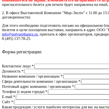
появившегося на экране, и обменять его на оригинал со шт
пригласительного билета для печати будет направлена на emai
2. В офисе Выставочной Компании "Мир-Экспо" с 11.00 до 15.00
договоренности)
Для этого необходимо подготовить письмо на официальном бла
билетов и цели посещения выставки, направить в адрес ООО 
info@polyurethanex.ru
, приехать в офис организаторов, предвар
8 (495) 137-78-25.
Форма регистрации:
Контактное лицо *:
Должность *:
Название компании / организации *:
Сфера деятельности компании / организации *:
Почтовый адрес компании / организации *:
Телефон (с кодом города) *:
E-mail *:
Сайт *:
Какая продукция / услуги наиболее интересны для вас на выста