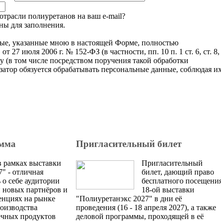
отрасли полиуретанов на ваш e-mail?
ны для заполнения.
ые, указанные мною в настоящей Форме, полностью
7 июля 2006 г. № 152-ФЗ (в частности, пп. 10 п. 1 ст. 6, ст. 8,
тку (в том числе посредством поручения такой обработки
атор обязуется обрабатывать персональные данные, соблюдая и
ретановых материалов и технологий их производства
. Все права защищены. | Телефоны: 8 800 333-78-25, 
амма
Пригласительный билет
в рамках выставки
Пригласительный
" - отличная
билет, дающий право
 о себе аудитории
бесплатного посещени
и новых партнёров и
18-ой выставки
енциях на рынке
"Полиуретанэкс 2027" в дни её
роизводства
проведения (16 - 18 апреля 2027), а также
ечных продуктов
деловой программы, проходящей в её