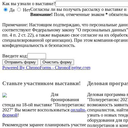
Как вы узнали о выставке?
Согласны ли вы получать рассылку о выставке и 
Да
Нет
Внимание!
Поля, отмеченные знаком
*
обязатель
Примечание: Настоящим подтверждаю, что персональные данн
соответствуют Федеральному закону "О персональных данных" от 2
пп. 4 п. 2 ст. 22), а также выражаю свое согласие на их обрабо
специализированной организации). При этом компания-организ
конфиденциальность и безопасность.
Введите код:
Powered By ChronoForms - ChronoEngine.com
© 2008 - 2026
Полиуретанэкс - выставка полиу
Станьте участником выставки!
Деловая прогр
Для
Деловая программа 
бронирования
"Полиуретанэкс 2027
стенда на 18-ой выставке "Полиуретанэкс
возможность заявить
2027" Вы можете воспользоваться
онлайн-
специалистов, найт
формой
!
узнать о новых тенд
оборудования для п
Рекомендуем заранее планировать участие
полиуретанов и кон