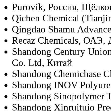
Purovik, Россия, Щёлко
Qichen Chemical (Tianji
Qingdao Shamu Advanced
Recaz Chemicals, ОАЭ,
Shandong Century Union
Co. Ltd, Китай
Shandong Chemichase Ch
Shandong INOV Polyuret
Shandong Sinopolymer T
Shandong Xinruituio Prec