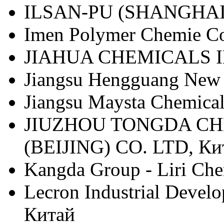
ILSAN-PU (SHANGHAI)
Imen Polymer Chemie C
JIAHUA CHEMICALS IN
Jiangsu Hengguang New M
Jiangsu Maysta Chemical
JIUZHOU TONGDA C
(BEIJING) CO. LTD, Ки
Kangda Group - Liri Che
Lecron Industrial Devel
Китай