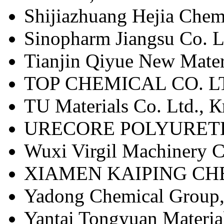
Shijiazhuang Hejia Chem
Sinopharm Jiangsu Co. L
Tianjin Qiyue New Mater
TOP CHEMICAL CO. LT
TU Materials Co. Ltd.,
URECORE POLYURETHA
Wuxi Virgil Machinery C
XIAMEN KAIPING CHE
Yadong Chemical Group
Yantai Tongyuan Materia