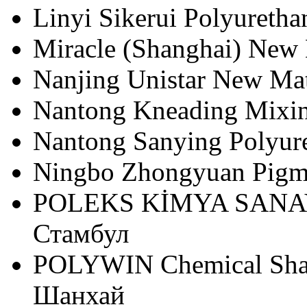
Linyi Sikerui Polyuretha
Miracle (Shanghai) New 
Nanjing Unistar New Mat
Nantong Kneading Mixin
Nantong Sanying Polyure
Ningbo Zhongyuan Pigme
POLEKS KİMYA SANAYİ 
Стамбул
POLYWIN Chemical Shan
Шанхай