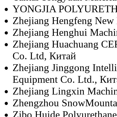
YONGJIA POLYURETHA
Zhejiang Hengfeng New 
Zhejiang Henghui Machin
Zhejiang Huachuang CER 
Co. Ltd, Китай
Zhejiang Jinggong Intell
Equipment Co. Ltd., Ки
Zhejiang Lingxin Machin
Zhengzhou SnowMountain
Zibo Huide Polyurethane