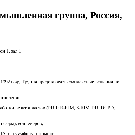
мышленная группа, Россия,
н 1, зал 1
992 году. Группа представляет комплексные решения по
отовление:
работки реактопластов (PUR; R-RIM, S-RIM, PU, DCPD,
й форм), конвейеров;
ТПА, вакуумформ, штампов;