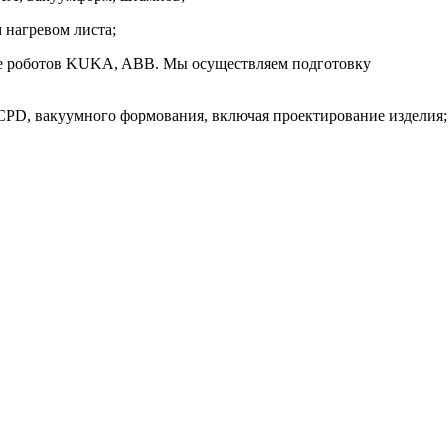
 нагревом листа;
базе роботов KUKA, ABB. Мы осуществляем подготовку
PD, вакуумного формования, включая проектирование изделия;
ретановых материалов и технологий их производства
. Все права защищены. | Телефоны: 8 800 333-78-25, 