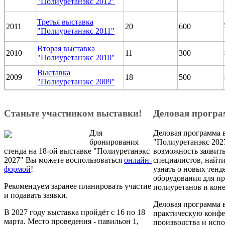
"Полиуретанэкс 2012"
Третья выставка
2011
20
600
"Полиуретанэкс 2011"
Вторая выставка
2010
11
300
"Полиуретанэкс 2010"
Выставка
2009
18
500
"Полиуретанэкс 2009"
Станьте участником выставки!
Деловая прогр
Для
Деловая программа 
бронирования
"Полиуретанэкс 2027
стенда на 18-ой выставке "Полиуретанэкс
возможность заявить
2027" Вы можете воспользоваться
онлайн-
специалистов, найт
формой
!
узнать о новых тенд
оборудования для п
Рекомендуем заранее планировать участие
полиуретанов и кон
и подавать заявки.
Деловая программа 
В 2027 году выставка пройдёт с 16 по 18
практическую конф
марта. Место проведения - павильон 1,
производства и исп