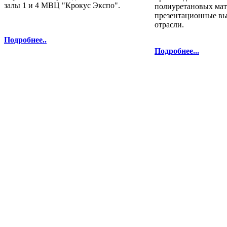
залы 1 и 4 МВЦ "Крокус Экспо".
полиуретановых мат
презентационные в
отрасли.
Подробнее..
Подробнее...
полиуретановых материалов и технол
Телефоны: 8 800 333-78-25, 8 (495
Перепечатка и использование текстов
Полиуретанэкс - только с письменн
выставка Криоген-Экспо
|
выста