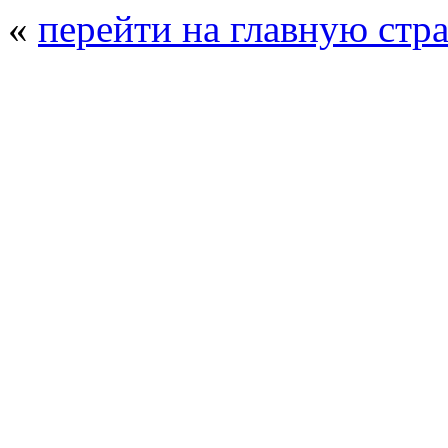
«
перейти на главную стр
© 2008 - 2026
Полиуретанэкс - выстав
производства
. Все права защищены. | 
Возрастно
Перепечатка и использование текстов
Полиуретанэкс - только с письменн
выставка Криоген-Экспо
|
выста