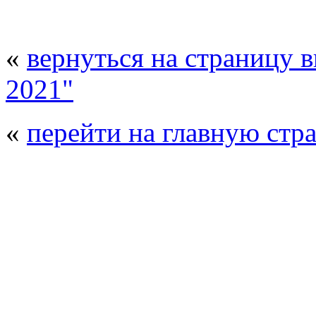
«
вернуться на страницу 
2021"
«
перейти на главную стр
© 2008 - 2026
Полиуретанэкс - выстав
производства
. Все права защищены. | 
Возрастно
Перепечатка и использование текстов
Полиуретанэкс - только с письменн
выставка Криоген-Экспо
|
выста