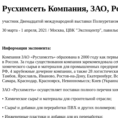
Русхимсеть Компания, ЗАО, Р
участник Двенадцатой международной выставки Полиуретанэк
30 марта - 1 апреля, 2021 / Москва, ЦВК "Экспоцентр", павиль
Информация экспонента:
Компания ЗАО «Русхимсеть» образована в 2000 году как перв
в России. За годы существования компания зарекомендовала с
химического сырья и материалов для промышленных предприят
РФ, 4 зарубежные дочерние компании, а также 28 логистическ
Тамбов, Ярославль, Иваново, Ростов-на-Дону, Екатеринбург, 
Самара, Краснодар, Красноярск, Невинномысск; Киев (Украина)
ЗАО «Русхимсеть» осуществляет поставки полного перечня хи
• Химическое сырьё и материалы для строительной отрасли;
• Сырьё и добавки для переработки ПВХ и других полимеров;
• Инженерные пластики и добавки для их переработки;