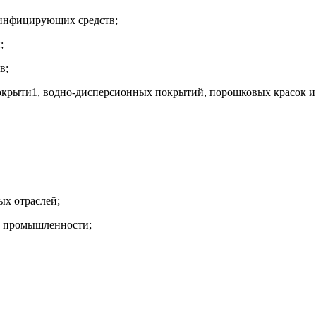
зинфицирующих средств;
;
в;
покрыти1, водно-дисперсионных покрытий, порошковых красок и
ых отраслей;
й промышленности;