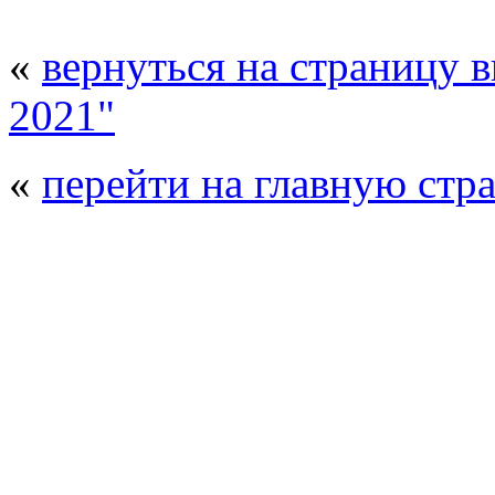
«
вернуться на страницу 
2021"
«
перейти на главную стр
© 2008 - 2026
Полиуретанэкс - выстав
производства
. Все права защищены. | 
Возрастно
Перепечатка и использование текстов
Полиуретанэкс - только с письменн
выставка Криоген-Экспо
|
выста