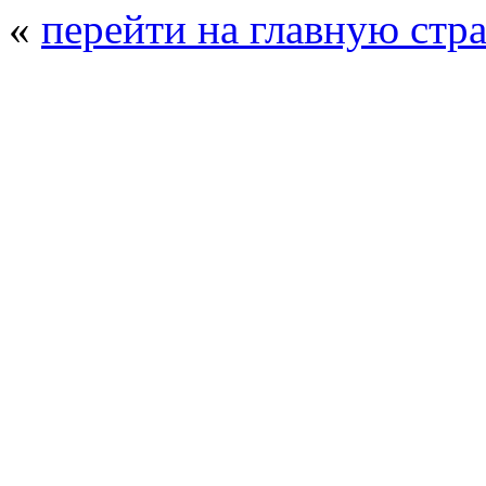
«
перейти на главную стр
© 2008 - 2026
Полиуретанэкс - выстав
производства
. Все права защищены. | 
Возрастно
Перепечатка и использование текстов
Полиуретанэкс - только с письменн
выставка Криоген-Экспо
|
выста