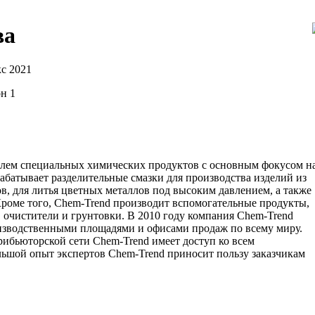
ва
с 2021
он 1
лем специальных химических продуктов с основным фокусом н
абатывает разделительные смазки для производства изделий из
в, для литья цветных металлов под высоким давлением, а также
оме того, Chem-Trend производит вспомогательные продукты,
, очистители и грунтовки. В 2010 году компания Chem-Trend
оизводственными площадями и офисами продаж по всему миру.
ибьюторской сети Chem-Trend имеет доступ ко всем
льшой опыт экспертов Chem-Trend приносит пользу заказчикам