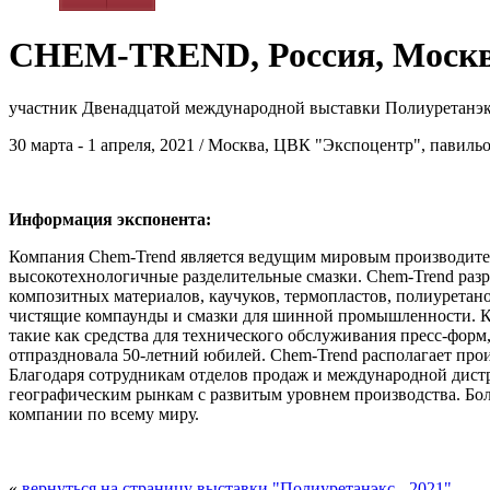
CHEM-TREND, Россия, Моск
участник Двенадцатой международной выставки Полиуретанэк
30 марта - 1 апреля, 2021 / Москва, ЦВК "Экспоцентр", павиль
Информация экспонента:
Компания Chem-Trend является ведущим мировым производите
высокотехнологичные разделительные смазки. Chem-Trend разр
композитных материалов, каучуков, термопластов, полиуретано
чистящие компаунды и смазки для шинной промышленности. Кр
такие как средства для технического обслуживания пресс-форм
отпраздновала 50-летний юбилей. Chem-Trend располагает пр
Благодаря сотрудникам отделов продаж и международной дистр
географическим рынкам с развитым уровнем производства. Бо
компании по всему миру.
«
вернуться на страницу выставки "Полиуретанэкс - 2021"