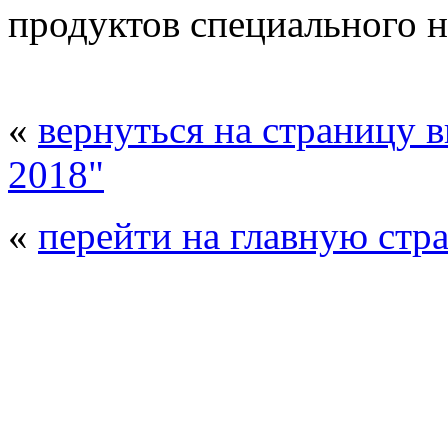
продуктов специального н
«
вернуться на страницу 
2018"
«
перейти на главную стр
© 2008 - 2026
Полиуретанэкс - выстав
производства
. Все права защищены. | 
Возрастно
Перепечатка и использование текстов
Полиуретанэкс - только с письменн