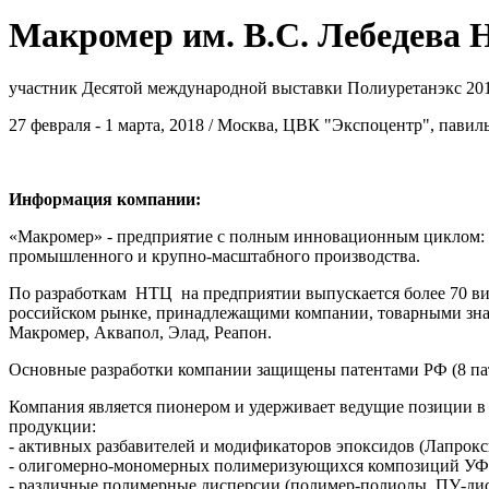
Макромер им. В.С. Лебедева
участник Десятой международной выставки Полиуретанэкс 20
27 февраля - 1 марта, 2018 / Москва, ЦВК "Экспоцентр", павил
Информация компании:
«Макромер» - предприятие с полным инновационным циклом: о
промышленного и крупно-масштабного производства.
По разработкам НТЦ на предприятии выпускается более 70 в
российском рынке, принадлежащими компании, товарными знак
Макромер, Аквапол, Элад, Реапон.
Основные разработки компании защищены патентами РФ (8 пат
Компания является пионером и удерживает ведущие позиции в
продукции:
- активных разбавителей и модификаторов эпоксидов (Лапрокс
- олигомерно-мономерных полимеризующихся композиций УФ-
- различные полимерные дисперсии (полимер-полиолы, ПУ-дис