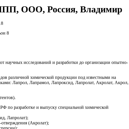
 НПП, ООО, Россия, Владимир
18
ьон 8
т научных исследований и разработки до организации опытно-
идов различной химической продукции под известными на
ами: Лапрол, Лапрамол, Лапроксид, Лапролат, Акролат, Акрол,
ентов).
 РФ по разработке и выпуску специальной химической
ид, Лапролат);
отверждения (Акролат);
персии);