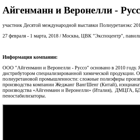
Айгенманн и Веронелли - Рус
участник Десятой международной выставки Полиуретанэкс 20
27 февраля - 1 марта, 2018 / Москва, ЦВК "Экспоцентр", павил
Информация компании:
ООО "Айгенманн и Веронелли - Руссо" основано в 2010 году. 
дистрибутором специализированной химической продукции. ОО
полиуретановой промышленности: сложные полиэфиры произ
производства компании Жеджанг ВангШенг (Китай), изоциана
производства «Айгенманн и Веронелли» (Италия), ДМЦГА, 
пеностабилизаторы.