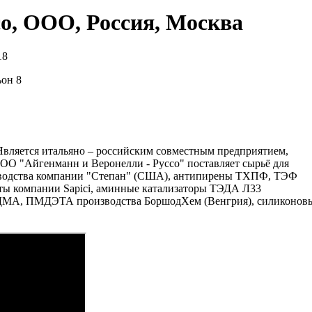
со, ООО, Россия, Москва
18
ьон 8
Является итальяно – российским совместным предприятием,
О "Айгенманн и Веронелли - Руссо" поставляет сырьё для
водства компании "Степан" (США), антипирены ТХПФ, ТЭФ
ты компании Sapici, аминные катализаторы ТЭДА Л33
БДМА, ПМДЭТА производства БоршодХем (Венгрия), силиконов