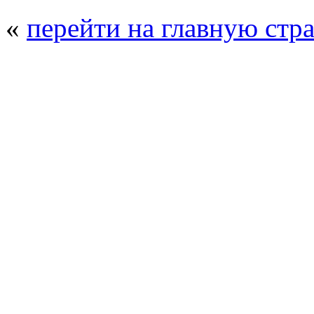
«
перейти на главную стр
© 2008 - 2026
Полиуретанэкс - выстав
производства
. Все права защищены. | 
Возрастно
Перепечатка и использование текстов
Полиуретанэкс - только с письменн
выставка Криоген-Экспо
|
выста