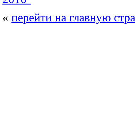
«
перейти на главную стр
© 2008 - 2026
Полиуретанэкс - выстав
производства
. Все права защищены. | 
Возрастно
Перепечатка и использование текстов
Полиуретанэкс - только с письменн
выставка Криоген-Экспо
|
выста