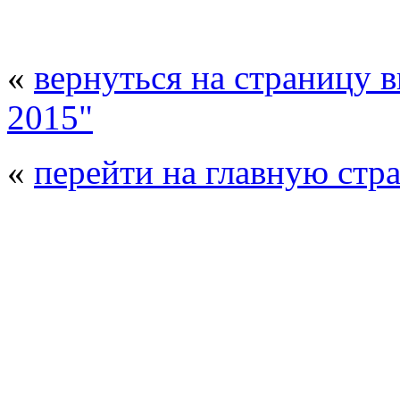
«
вернуться на страницу 
2015"
«
перейти на главную стр
© 2008 - 2026
Полиуретанэкс - выстав
производства
. Все права защищены. | 
Возрастно
Перепечатка и использование текстов
Полиуретанэкс - только с письменн
выставка Криоген-Экспо
|
выста