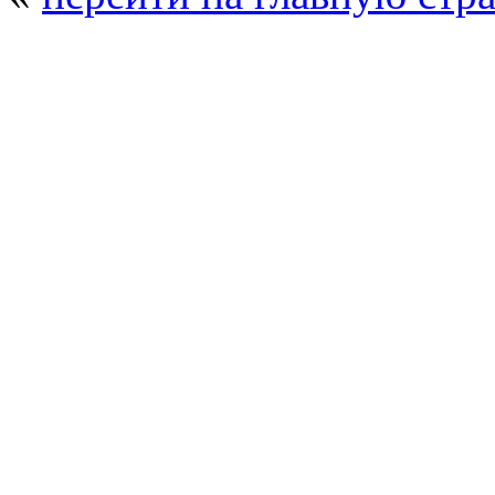
© 2008 - 2026
Полиуретанэкс - выстав
производства
. Все права защищены. | 
Возрастно
Перепечатка и использование текстов
Полиуретанэкс - только с письменн
выставка Криоген-Экспо
|
выста