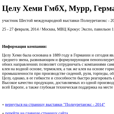
Целу Хеми ГмбХ, Мурр, Герм
участник Шестой международной выставки Полиуретанэкс - 2
25 - 27 февраля, 2014 / Москва, МВЦ Крокус Экспо, павильон 1,
Информация компании:
Целу Хеми была основана в 1889 году в Германии и сегодня я
среднего звена, развивающим и формулирующим пенополиуре
обоих направлениях позволяет сотрудничать с компаниями са
клея на водной основе, термоклея, а так же клея на основе г
промышленности при производстве сидений, руля, торпеды, о
Целу, однако, в ее гибкости и способности быстро реагироват
Высокое качество продукции, доставляемых из одной произво
всей Европе, а также глубокая техническая поддержка на мест
«
вернуться на страницу выставки "Полиуретанэкс - 2014"
«
перейти на главную страницу сайта