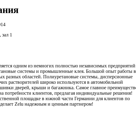
ания
014
 зал 1
вляется одним из немногих полностью независимых предприятий
тановые системы и промышленные клея. Большой опыт работы в
мых разных областей. Полиуретановые системы, дисперсионные
орючих растворителей широко используются в автомобильной
бшивки дверей, крыши и багажника. Самое главное преимуществ
ь на потребности клиентов, предлагая индивидуальные решения!
дственной площадке в южной части Германии для клиентов по
е делает Zelu надежным и ценным партнером!