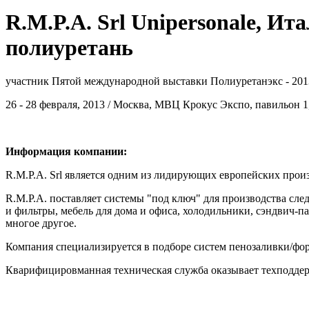
R.M.P.A. Srl Unipersonale, Ит
полиуретань
участник Пятой международной выставки Полиуретанэкс - 201
26 - 28 февраля, 2013 / Москва, МВЦ Крокус Экспо, павильон 1,
Информация компании:
R.M.P.A. Srl является одним из лидирующих европейских прои
R.M.P.A. поставляет системы "под ключ" для производства сл
и фильтры, мебель для дома и офиса, холодильники, сэндвич-п
многое другое.
Компания специализируется в подборе систем пенозаливки/фор
Кварифицировманная техническая служба оказывает техподдерж