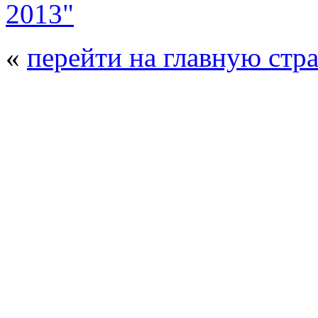
2013"
«
перейти на главную стр
© 2008 - 2026
Полиуретанэкс - выстав
производства
. Все права защищены. | 
Возрастно
Перепечатка и использование текстов