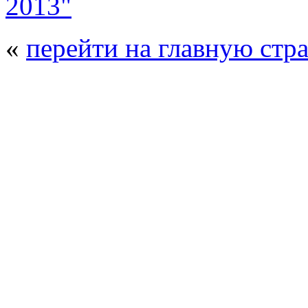
2013"
«
перейти на главную стр
© 2008 - 2026
Полиуретанэкс - выстав
производства
. Все права защищены. | 
Возрастно
Перепечатка и использование текстов
Полиуретанэкс - только с письменн
выставка Криоген-Экспо
|
выста