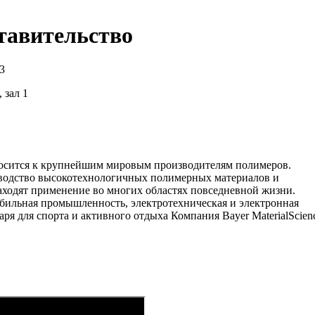
тавительство
3
 зал 1
относится к крупнейшим мировым производителям полимеров.
водство высокотехнологичных полимерных материалов и
аходят применение во многих областях повседневной жизни.
бильная промышленность, электротехническая и электронная
аря для спорта и активного отдыха Компания Bayer MaterialScien