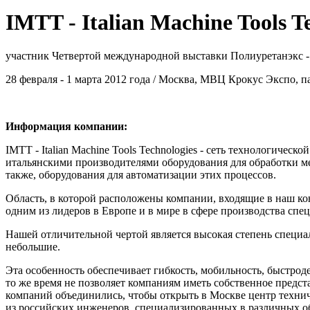
IMTT - Italian Machine Tools T
участник Четвертой международной выставки Полиуретанэкс -
28 февраля - 1 марта 2012 года / Москва, МВЦ Крокус Экспо, па
Информация компании:
IMTT - Italian Machine Tools Technologies - сеть технологичес
итальянскими производителями оборудования для обработки мет
также, оборудования для автоматизации этих процессов.
Область, в которой расположены компании, входящие в наш ко
одним из лидеров в Европе и в мире в сфере производства спец
Нашей отличительной чертой является высокая степень специа
небольшие.
Эта особенность обеспечивает гибкость, мобильность, быстрод
то же время не позволяет компаниям иметь собственное предс
компаний объединились, чтобы открыть в Москве центр техни
из российских инженеров, специализированных в различных об