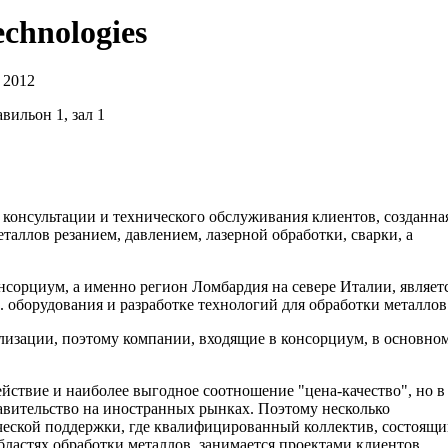
echnologies
 2012
вильон 1, зал 1
кой консультации и технического обслуживания клиентов, созданна
аллов резанием, давлением, лазерной обработки, сварки, а
нсорциум, а именно регион Ломбардия на севере Италии, являет
. оборудования и разработке технологий для обработки металлов
лизации, поэтому компании, входящие в консорциум, в основно
ействие и наиболее выгодное соотношение "цена-качество", но в
тавительство на иностранных рынках. Поэтому несколько
ческой поддержки, где квалифицированный коллектив, состоящ
ластях обработки металлов, занимается проектами клиентов,