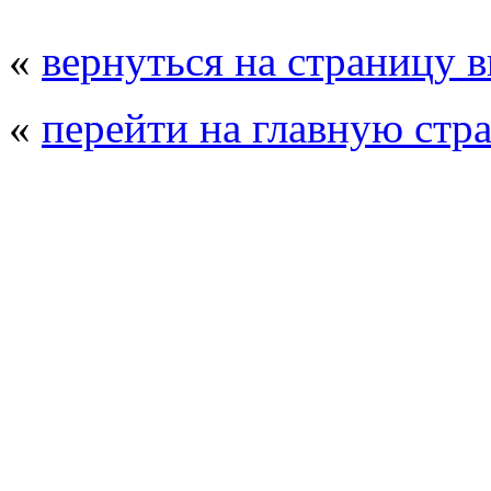
«
вернуться на страницу 
«
перейти на главную стр
© 2008 - 2026
Полиуретанэкс - выстав
производства
. Все права защищены. | 
Возрастно