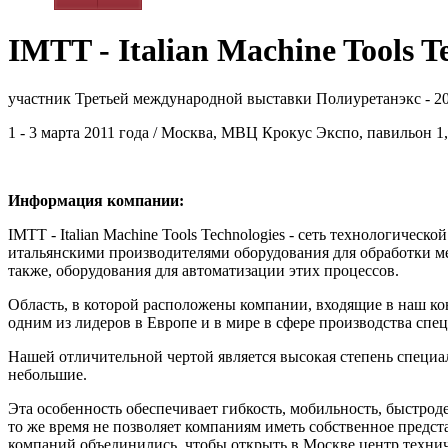
IMTT - Italian Machine Tools T
участник Третьей международной выставки Полиуретанэкс - 2
1 - 3 марта 2011 года / Москва, МВЦ Крокус Экспо, павильон 1,
Информация компании:
IMTT - Italian Machine Tools Technologies - сеть технологичес
итальянскими производителями оборудования для обработки мет
также, оборудования для автоматизации этих процессов.
Область, в которой расположены компании, входящие в наш ко
одним из лидеров в Европе и в мире в сфере производства спец
Нашей отличительной чертой является высокая степень специа
небольшие.
Эта особенность обеспечивает гибкость, мобильность, быстрод
то же время не позволяет компаниям иметь собственное предс
компаний объединились, чтобы открыть в Москве центр техни