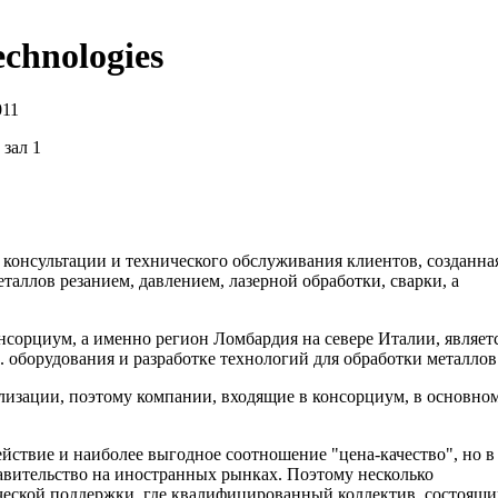
echnologies
011
 зал 1
кой консультации и технического обслуживания клиентов, созданна
аллов резанием, давлением, лазерной обработки, сварки, а
нсорциум, а именно регион Ломбардия на севере Италии, являет
. оборудования и разработке технологий для обработки металлов
лизации, поэтому компании, входящие в консорциум, в основно
ействие и наиболее выгодное соотношение "цена-качество", но в
тавительство на иностранных рынках. Поэтому несколько
ческой поддержки, где квалифицированный коллектив, состоящ