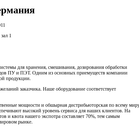
ермания
011
 зал 1
системы для хранения, смешивания, дозирования обработки
ходов ПУ и ПЭТ. Одним из основных приемуществ компании
ой продукции.
ожеланий заказчика. Наше оборудование соответствует
венные мощности и обшырная дистрибьюторская по всему мир
спечивают высокий уровень сервиса для наших клиентов. На
ов и квота нашего экспотра составляет 70%, тем самым
мировом рынке.