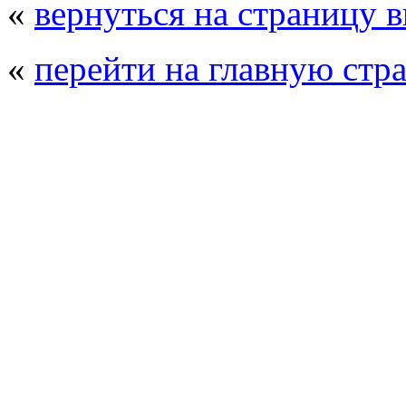
«
вернуться на страницу 
«
перейти на главную стр
© 2008 - 2026
Полиуретанэкс - выстав
производства
. Все права защищены. | 
Возрастно
Перепечатка и использование текстов