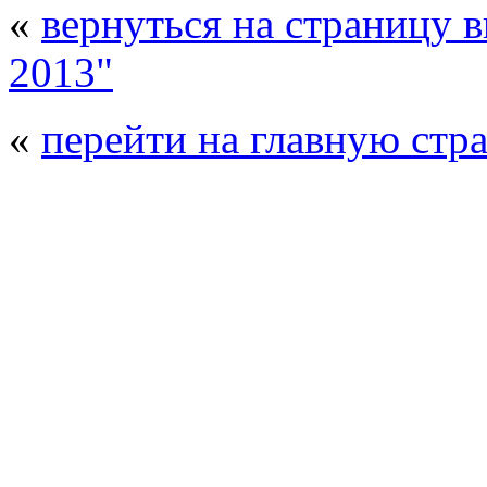
«
вернуться на страницу 
2013"
«
перейти на главную стр
© 2008 - 2026
Полиуретанэкс - выстав
производства
. Все права защищены. | 
Возрастно
Перепечатка и использование текстов
Полиуретанэкс - только с письменн
выставка Криоген-Экспо
|
выста